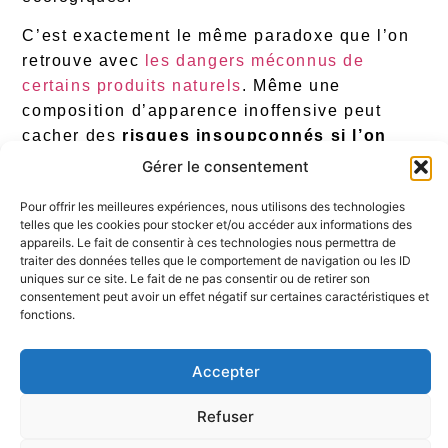
C’est exactement le même paradoxe que l’on
retrouve avec
les dangers méconnus de
certains produits naturels
. Même une
composition d’apparence inoffensive peut
cacher des
risques insoupçonnés si l’on
gratte un peu sous la surface
.
Gérer le consentement
Surchauffe et mauvais
Pour offrir les meilleures expériences, nous utilisons des technologies
telles que les cookies pour stocker et/ou accéder aux informations des
entretien : les erreurs à
appareils. Le fait de consentir à ces technologies nous permettra de
traiter des données telles que le comportement de navigation ou les ID
ne pas commettre
uniques sur ce site. Le fait de ne pas consentir ou de retirer son
consentement peut avoir un effet négatif sur certaines caractéristiques et
fonctions.
Au-delà de la composition du matériau, la
manière dont vous utilisez votre poêle joue un
Accepter
rôle déterminant dans sa sécurité et sa
longévité
.
Refuser